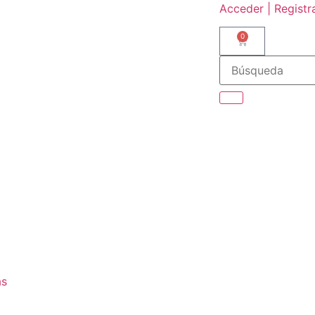
Acceder | Registr
0
as