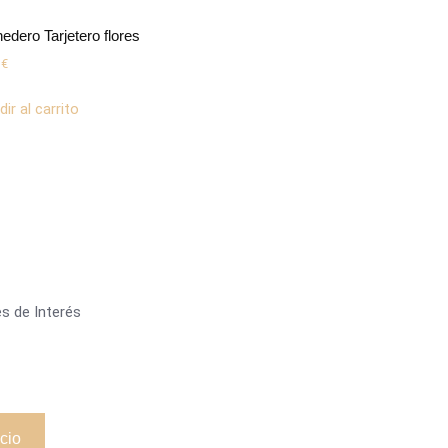
edero Tarjetero flores
0
€
ir al carrito
s de Interés
icio