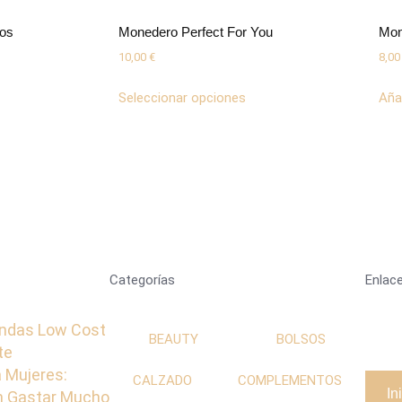
eos
Monedero Perfect For You
Mon
10,00
€
8,0
Seleccionar opciones
Añad
Categorías
Enlace
ndas Low Cost
BEAUTY
BOLSOS
te
 Mujeres:
CALZADO
COMPLEMENTOS
In
in Gastar Mucho