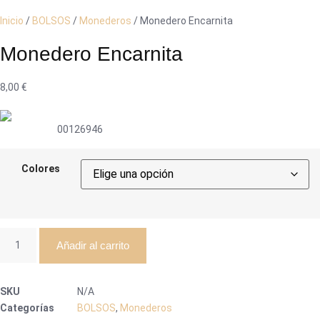
Inicio
/
BOLSOS
/
Monederos
/ Monedero Encarnita
Monedero Encarnita
8,00
€
00126946
Colores
Monedero
Añadir al carrito
Encarnita
cantidad
SKU
N/A
Categorías
BOLSOS
,
Monederos