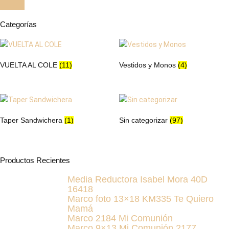
elegir
en
Categorías
la
página
de
VUELTA AL COLE
(11)
Vestidos y Monos
(4)
producto
Taper Sandwichera
(1)
Sin categorizar
(97)
Productos Recientes
Media Reductora Isabel Mora 40D
16418
Marco foto 13×18 KM335 Te Quiero
Mamá
Marco 2184 Mi Comunión
Marco 9×13 Mi Comunión 2177