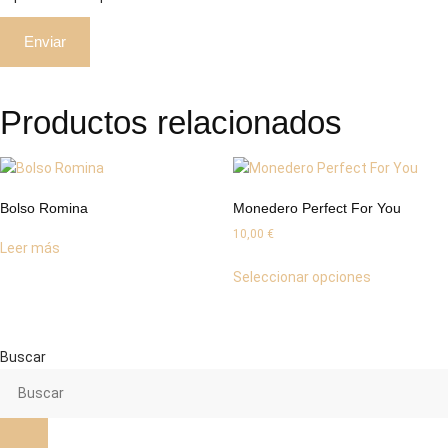
Productos relacionados
Bolso Romina
Monedero Perfect For You
10,00
€
Leer más
Este
Seleccionar opciones
producto
tiene
múltiples
variantes.
Buscar
Las
opciones
se
pueden