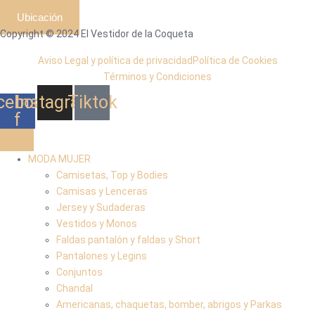
Ubicación
Copyright © 2024 El Vestidor de la Coqueta
Aviso Legal y política de privacidad
Política de Cookies
Términos y Condiciones
cebook-
Instagram
Tiktok
f
MODA MUJER
Camisetas, Top y Bodies
Camisas y Lenceras
Jersey y Sudaderas
Vestidos y Monos
Faldas pantalón y faldas y Short
Pantalones y Legins
Conjuntos
Chandal
Americanas, chaquetas, bomber, abrigos y Parkas