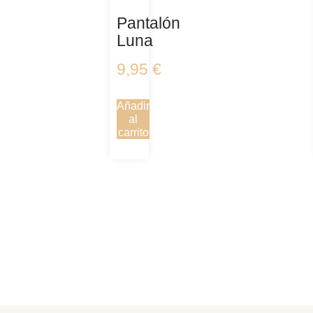
Pantalón
Luna
9,95
€
Añadir
al
carrito