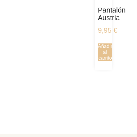
Pantalón
Austria
9,95
€
Añadir
al
carrito