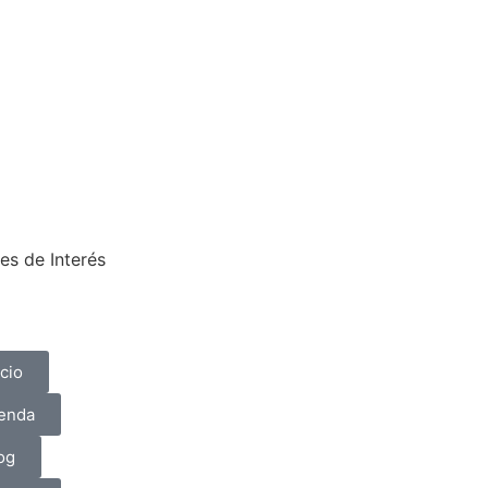
es de Interés
icio
enda
og