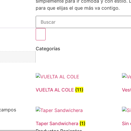
simplemente para ir cómoda y con estilo. D
para que elijas el que más va contigo.
Categorías
VUELTA AL COLE
(11)
Ves
campos
Taper Sandwichera
(1)
Sin
Productos Recientes