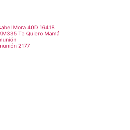
sabel Mora 40D 16418
 KM335 Te Quiero Mamá
munión
munión 2177