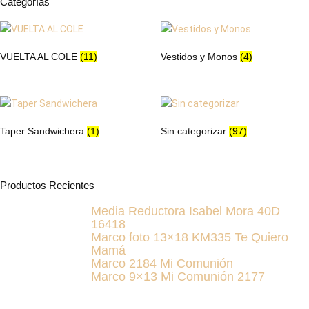
Categorías
la
página
de
VUELTA AL COLE
(11)
Vestidos y Monos
(4)
producto
Taper Sandwichera
(1)
Sin categorizar
(97)
Productos Recientes
Media Reductora Isabel Mora 40D
16418
Marco foto 13×18 KM335 Te Quiero
Mamá
Marco 2184 Mi Comunión
Marco 9×13 Mi Comunión 2177