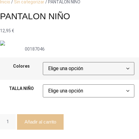
Inicio
/
Sin categorizar
/ PANTALON NIÑO
PANTALON NIÑO
12,95
€
00187046
Colores
TALLA NIÑO
PANTALON
Añadir al carrito
NIÑO
cantidad