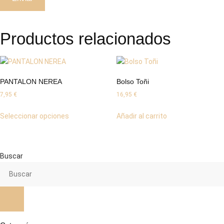
Productos relacionados
PANTALON NEREA
Bolso Toñi
7,95
€
16,95
€
Este
Seleccionar opciones
Añadir al carrito
producto
tiene
múltiples
variantes.
Buscar
Las
opciones
se
pueden
elegir
en