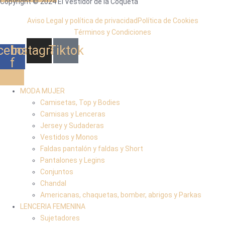
Copyright © 2024 El Vestidor de la Coqueta
Aviso Legal y política de privacidad
Política de Cookies
Términos y Condiciones
cebook-
Instagram
Tiktok
f
MODA MUJER
Camisetas, Top y Bodies
Camisas y Lenceras
Jersey y Sudaderas
Vestidos y Monos
Faldas pantalón y faldas y Short
Pantalones y Legins
Conjuntos
Chandal
Americanas, chaquetas, bomber, abrigos y Parkas
LENCERIA FEMENINA
Sujetadores