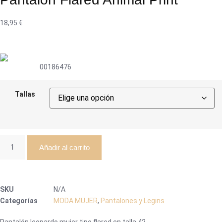
18,95
€
00186476
Tallas
Añadir al carrito
SKU
N/A
Categorías
MODA MUJER
,
Pantalones y Legins
Pantalón leopardo mujer tipo flared en talla 42.