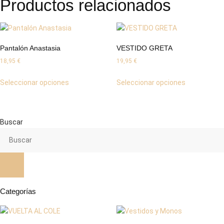
Productos relacionados
Pantalón Anastasia
VESTIDO GRETA
18,95
€
19,95
€
Este
Este
Seleccionar opciones
Seleccionar opciones
producto
producto
tiene
tiene
múltiples
múltiples
variantes.
variantes.
Buscar
Las
Las
opciones
opciones
se
se
pueden
pueden
elegir
elegir
en
en
Categorías
la
la
página
página