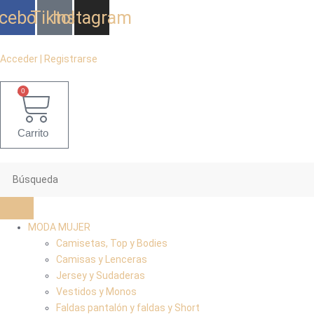
Ir
cebook
Tiktok
Instagram
al
contenido
Acceder | Registrarse
0
Carrito
MODA MUJER
Camisetas, Top y Bodies
Camisas y Lenceras
Jersey y Sudaderas
Vestidos y Monos
Faldas pantalón y faldas y Short