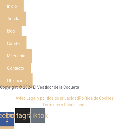
Inicio
Tienda
blog
Carrito
Mi cuenta
Contacto
Ubicación
Copyright © 2024 El Vestidor de la Coqueta
Aviso Legal y política de privacidad
Política de Cookies
Términos y Condiciones
cebook-
Instagram
Tiktok
f