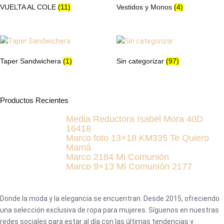
de
de
VUELTA AL COLE
(11)
Vestidos y Monos
(4)
producto
producto
Taper Sandwichera
(1)
Sin categorizar
(97)
Productos Recientes
Media Reductora Isabel Mora 40D
16418
Marco foto 13×18 KM335 Te Quiero
Mamá
Marco 2184 Mi Comunión
Marco 9×13 Mi Comunión 2177
Donde la moda y la elegancia se encuentran. Desde 2015, ofreciendo
una selección exclusiva de ropa para mujeres. Síguenos en nuestras
redes sociales para estar al día con las últimas tendencias y