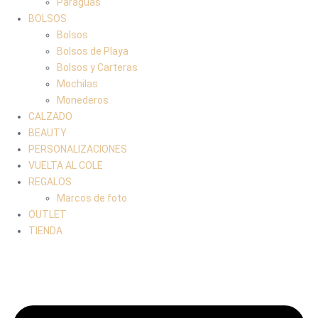
Paraguas
BOLSOS
Bolsos
Bolsos de Playa
Bolsos y Carteras
Mochilas
Monederos
CALZADO
BEAUTY
PERSONALIZACIONES
VUELTA AL COLE
REGALOS
Marcos de foto
OUTLET
TIENDA