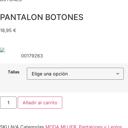
PANTALON BOTONES
18,95
€
00179263
Tallas
Añadir al carrito
SKU
N/A
Categorías
MODA MUJER
,
Pantalones y Legins