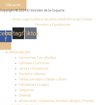
Ubicación
Copyright © 2024 El Vestidor de la Coqueta
Aviso Legal y política de privacidad
Política de Cookies
Términos y Condiciones
cebook-
Instagram
Tiktok
f
MODA MUJER
Camisetas, Top y Bodies
Camisas y Lenceras
Jersey y Sudaderas
Vestidos y Monos
Faldas pantalón y faldas y Short
Pantalones y Legins
Conjuntos
Chandal
Americanas, chaquetas, bomber, abrigos y Parkas