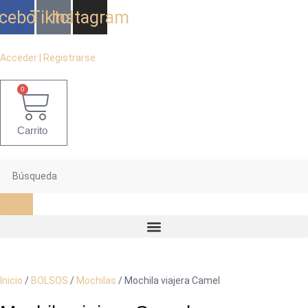
Ir
cebook
Tiktok
Instagram
al
contenido
Acceder | Registrarse
0
Carrito
Inicio
/
BOLSOS
/
Mochilas
/ Mochila viajera Camel