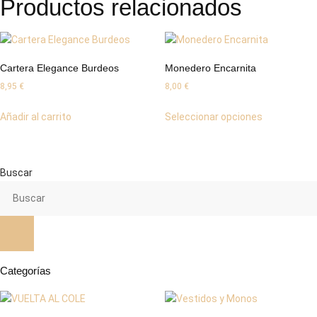
Productos relacionados
Cartera Elegance Burdeos
Monedero Encarnita
8,95
€
8,00
€
Este
Añadir al carrito
Seleccionar opciones
producto
tiene
múltiples
variantes.
Buscar
Las
opciones
se
pueden
elegir
en
Categorías
la
página