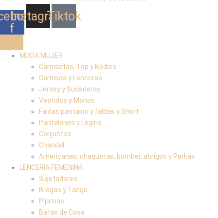
cebook-
Instagram
Tiktok
f
MODA MUJER
Camisetas, Top y Bodies
Camisas y Lenceras
Jersey y Sudaderas
Vestidos y Monos
Faldas pantalón y faldas y Short
Pantalones y Legins
Conjuntos
Chandal
Americanas, chaquetas, bomber, abrigos y Parkas
LENCERIA FEMENINA
Sujetadores
Bragas y Tanga
Pijamas
Batas de Casa