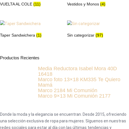
de
VUELTA AL COLE
(11)
Vestidos y Monos
(4)
producto
Taper Sandwichera
(1)
Sin categorizar
(97)
Productos Recientes
Media Reductora Isabel Mora 40D
16418
Marco foto 13×18 KM335 Te Quiero
Mamá
Marco 2184 Mi Comunión
Marco 9×13 Mi Comunión 2177
Donde la moda y la elegancia se encuentran. Desde 2015, ofreciendo
una selección exclusiva de ropa para mujeres. Síguenos en nuestras
redes sociales para estar al día con las últimas tendencias y