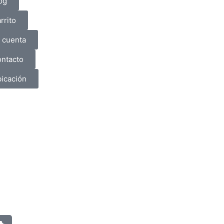
og
rrito
 cuenta
ntacto
icación