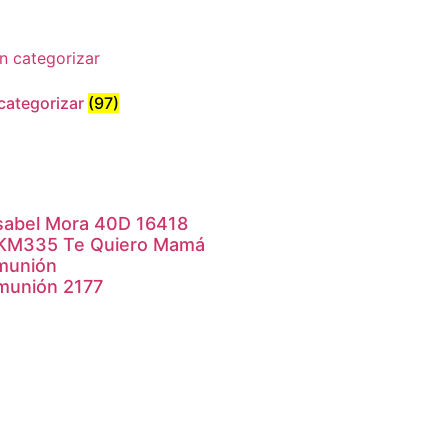
 categorizar
(97)
sabel Mora 40D 16418
 KM335 Te Quiero Mamá
munión
munión 2177