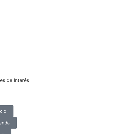
es de Interés
icio
enda