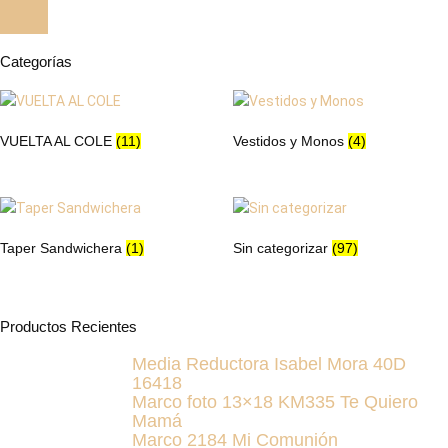
pueden
pueden
elegir
elegir
en
en
Categorías
la
la
página
página
de
de
VUELTA AL COLE
(11)
Vestidos y Monos
(4)
producto
producto
Taper Sandwichera
(1)
Sin categorizar
(97)
Productos Recientes
Media Reductora Isabel Mora 40D
16418
Marco foto 13×18 KM335 Te Quiero
Mamá
Marco 2184 Mi Comunión