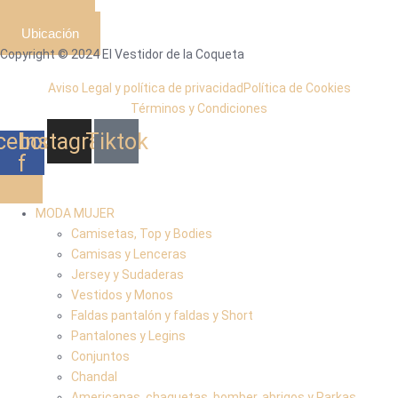
Ubicación
Copyright © 2024 El Vestidor de la Coqueta
Aviso Legal y política de privacidad
Política de Cookies
Términos y Condiciones
cebook-
Instagram
Tiktok
f
MODA MUJER
Camisetas, Top y Bodies
Camisas y Lenceras
Jersey y Sudaderas
Vestidos y Monos
Faldas pantalón y faldas y Short
Pantalones y Legins
Conjuntos
Chandal
Americanas, chaquetas, bomber, abrigos y Parkas