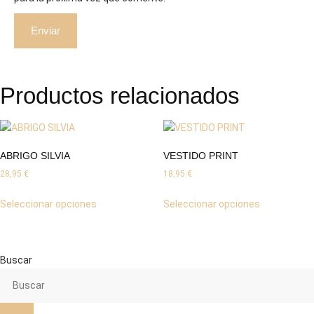
Productos relacionados
ABRIGO SILVIA
VESTIDO PRINT
28,95
€
18,95
€
Este
Este
Seleccionar opciones
Seleccionar opciones
producto
producto
tiene
tiene
múltiples
múltiples
variantes.
variantes.
Buscar
Las
Las
opciones
opciones
se
se