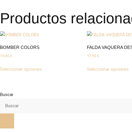
Productos relacion
BOMBER COLORS
FALDA VAQUERA DE
19,95
€
17,95
€
Este
E
Seleccionar opciones
Seleccionar opciones
producto
p
tiene
t
múltiples
m
variantes.
v
Buscar
Las
L
opciones
o
se
s
pueden
p
elegir
el