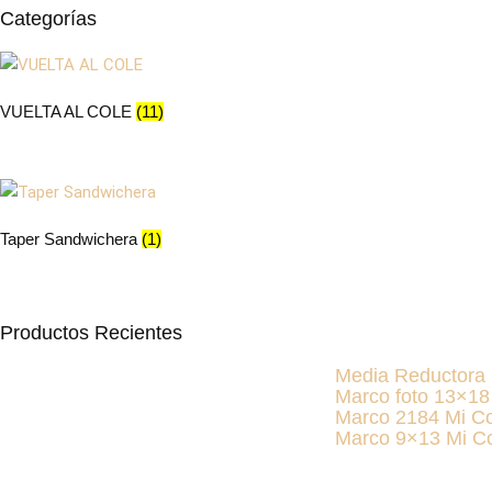
Categorías
en
e
la
la
página
p
de
d
VUELTA AL COLE
(11)
producto
p
Taper Sandwichera
(1)
Productos Recientes
Media Reductora 
Marco foto 13×1
Marco 2184 Mi C
Marco 9×13 Mi C