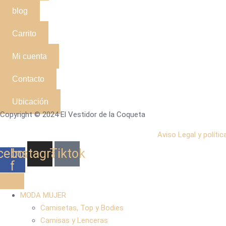
blog
Carrito
Mi cuenta
Contacto
Ubicación
Copyright © 2024 El Vestidor de la Coqueta
Aviso Legal y polític
cebook-
Instagram
Tiktok
f
MODA MUJER
Camisetas, Top y Bodies
Camisas y Lenceras