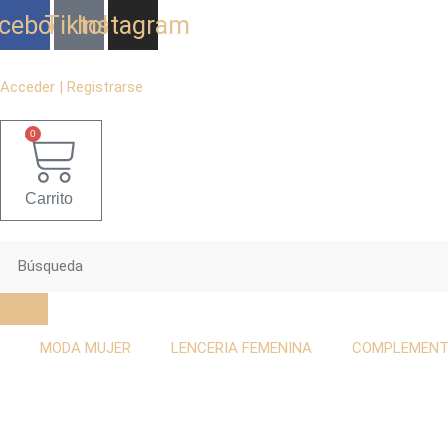
Ir
cebook
Tiktok
Instagram
al
contenido
Acceder | Registrarse
0
Carrito
MODA MUJER
LENCERIA FEMENINA
COMPLEMEN