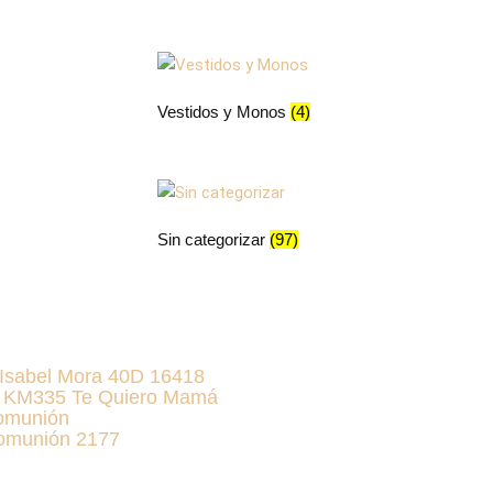
n
ágina
e
Vestidos y Monos
(4)
roducto
Sin categorizar
(97)
Isabel Mora 40D 16418
8 KM335 Te Quiero Mamá
omunión
omunión 2177