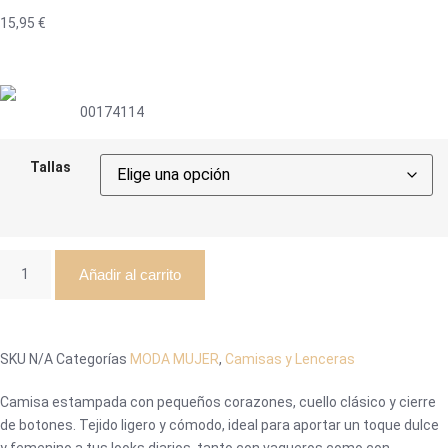
15,95
€
00174114
Tallas
Añadir al carrito
SKU
N/A
Categorías
MODA MUJER
,
Camisas y Lenceras
Camisa estampada con pequeños corazones, cuello clásico y cierre
de botones. Tejido ligero y cómodo, ideal para aportar un toque dulce
y femenino a tus looks diarios, tanto con vaqueros como con