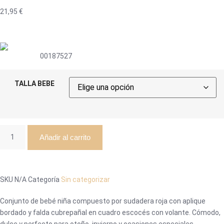
21,95
€
00187527
TALLA BEBE
Añadir al carrito
SKU
N/A
Categoría
Sin categorizar
Conjunto de bebé niña compuesto por sudadera roja con aplique
bordado y falda cubrepañal en cuadro escocés con volante. Cómodo,
dulce y perfecto para otoño, invierno y ocasiones especiales.