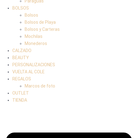
Paraguas
BOLSOS
Bolsos
Bolsos de Playa
Bolsos y Carteras
Mochilas
Monederos
CALZADO
BEAUTY
PERSONALIZACIONES
VUELTA AL COLE
REGALOS
Marcos de foto
OUTLET
TIENDA