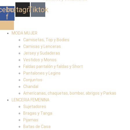
cebook-
Instagram
Tiktok
f
MODA MUJER
Camisetas, Top y Bodies
Camisas y Lenceras
Jersey y Sudaderas
Vestidos y Monos
Faldas pantalón y faldas y Short
Pantalones y Legins
Conjuntos
Chandal
Americanas, chaquetas, bomber, abrigos y Parkas
LENCERIA FEMENINA
Sujetadores
Bragas y Tanga
Pijamas
Batas de Casa