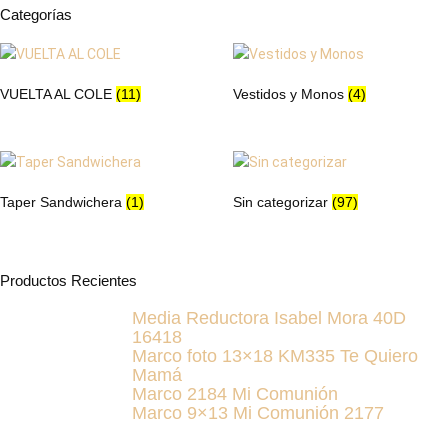
en
en
Categorías
la
la
página
página
de
de
VUELTA AL COLE
(11)
Vestidos y Monos
(4)
producto
producto
Taper Sandwichera
(1)
Sin categorizar
(97)
Productos Recientes
Media Reductora Isabel Mora 40D
16418
Marco foto 13×18 KM335 Te Quiero
Mamá
Marco 2184 Mi Comunión
Marco 9×13 Mi Comunión 2177