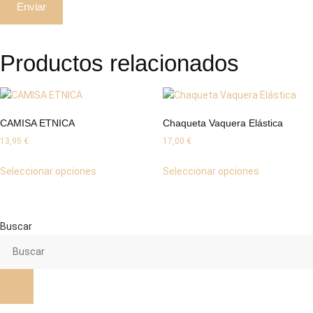
Productos relacionados
CAMISA ETNICA
Chaqueta Vaquera Elástica
13,95
€
17,00
€
Este
Este
Seleccionar opciones
Seleccionar opciones
producto
producto
tiene
tiene
múltiples
múltiples
variantes.
variantes.
Buscar
Las
Las
opciones
opciones
se
se
pueden
pueden
elegir
elegir