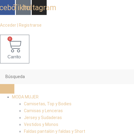
Ir
cebook
Tiktok
Instagram
al
contenido
Acceder | Registrarse
0
Carrito
MODA MUJER
Camisetas, Top y Bodies
Camisas y Lenceras
Jersey y Sudaderas
Vestidos y Monos
Faldas pantalón y faldas y Short