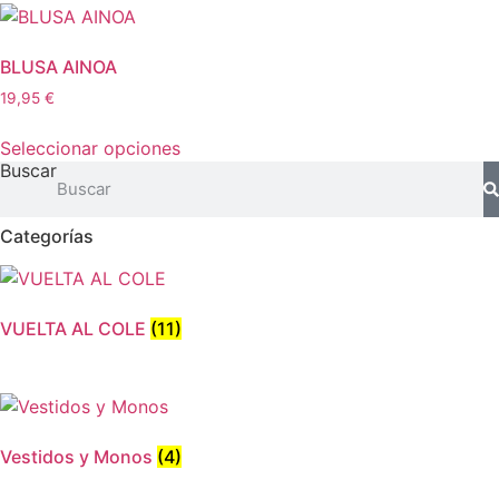
múltiples
variantes.
Las
BLUSA AINOA
opciones
19,95
€
se
Este
pueden
Seleccionar opciones
producto
elegir
Buscar
tiene
en
múltiples
la
Categorías
variantes.
página
Las
de
opciones
producto
se
VUELTA AL COLE
(11)
pueden
elegir
en
la
página
Vestidos y Monos
(4)
de