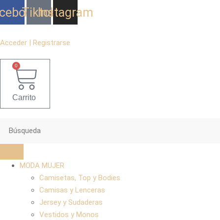
Ir
cebook
Tiktok
Instagram
al
contenido
Acceder | Registrarse
0
Carrito
MODA MUJER
Camisetas, Top y Bodies
Camisas y Lenceras
Jersey y Sudaderas
Vestidos y Monos