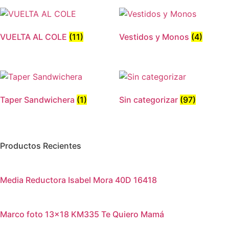
en
en
la
la
página
página
VUELTA AL COLE
(11)
Vestidos y Monos
(4)
de
de
producto
produc
Taper Sandwichera
(1)
Sin categorizar
(97)
Productos Recientes
Media Reductora Isabel Mora 40D 16418
Marco foto 13×18 KM335 Te Quiero Mamá