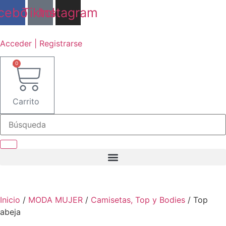
Ir
cebook
Tiktok
Instagram
al
contenido
Acceder | Registrarse
0
Carrito
Inicio
/
MODA MUJER
/
Camisetas, Top y Bodies
/ Top
abeja