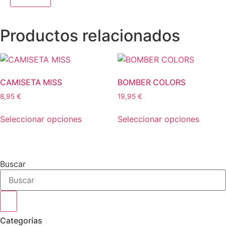
Productos relacionados
CAMISETA MISS
BOMBER COLORS
8,95
€
19,95
€
Este
Este
Seleccionar opciones
Seleccionar opciones
producto
produc
tiene
tiene
múltiples
múltipl
variantes.
variant
Buscar
Las
Las
opciones
opcion
se
se
pueden
puede
elegir
elegir
Categorías