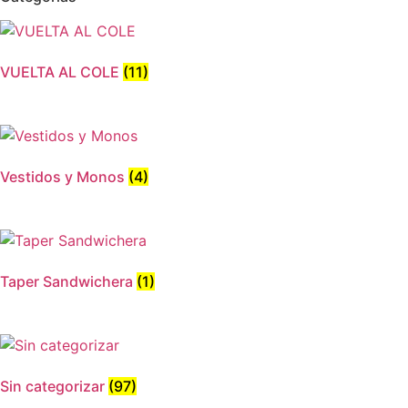
se
pueden
elegir
VUELTA AL COLE
(11)
en
la
página
de
producto
Vestidos y Monos
(4)
Taper Sandwichera
(1)
Sin categorizar
(97)