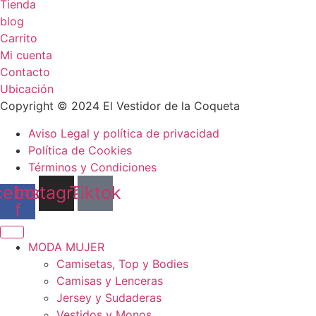
Tienda
blog
Carrito
Mi cuenta
Contacto
Ubicación
Copyright © 2024 El Vestidor de la Coqueta
Aviso Legal y política de privacidad
Política de Cookies
Términos y Condiciones
cebook-
Instagram
Tiktok
f
MODA MUJER
Camisetas, Top y Bodies
Camisas y Lenceras
Jersey y Sudaderas
Vestidos y Monos