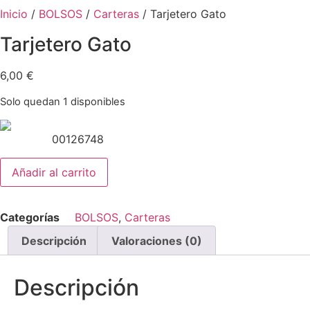
Inicio
/
BOLSOS
/
Carteras
/ Tarjetero Gato
Tarjetero Gato
6,00
€
Solo quedan 1 disponibles
00126748
Tarjetero
Añadir al carrito
Gato
cantidad
Categorías
BOLSOS
,
Carteras
Descripción
Valoraciones (0)
Descripción