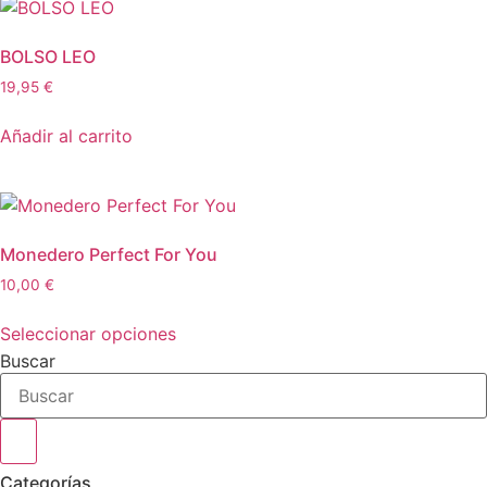
BOLSO LEO
19,95
€
Añadir al carrito
Monedero Perfect For You
10,00
€
Este
Seleccionar opciones
producto
Buscar
tiene
múltiples
variantes.
Las
opciones
Categorías