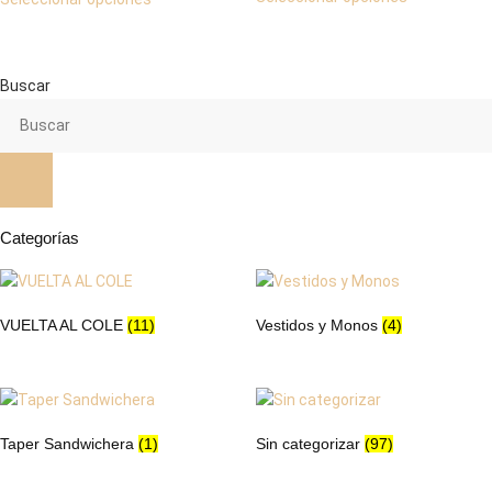
producto
producto
tiene
tiene
múltiples
múltiples
variantes.
variantes.
Buscar
Las
Las
opciones
opciones
se
se
pueden
pueden
elegir
elegir
en
en
Categorías
la
la
página
página
de
de
VUELTA AL COLE
(11)
Vestidos y Monos
(4)
producto
producto
Taper Sandwichera
(1)
Sin categorizar
(97)