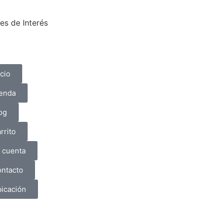
es de Interés
icio
enda
og
rrito
 cuenta
ntacto
icación