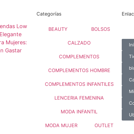
Categorías
Enlac
endas Low
BEAUTY
BOLSOS
Elegante
a Mujeres:
CALZADO
In
in Gastar
COMPLEMENTOS
Ti
bl
COMPLEMENTOS HOMBRE
Ca
COMPLEMENTOS INFANTILES
Mi
LENCERIA FEMENINA
Co
MODA INFANTIL
Ub
MODA MUJER
OUTLET