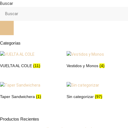
variantes.
Buscar
opciones
Las
se
opciones
pueden
se
elegir
pueden
en
elegir
la
en
Categorías
página
la
de
página
producto
de
VUELTA AL COLE
(11)
Vestidos y Monos
(4)
producto
Taper Sandwichera
(1)
Sin categorizar
(97)
Productos Recientes