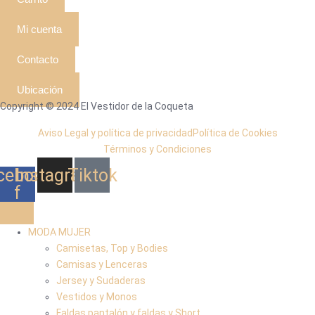
Mi cuenta
Contacto
Ubicación
Copyright © 2024 El Vestidor de la Coqueta
Aviso Legal y política de privacidad
Política de Cookies
Términos y Condiciones
cebook-
Instagram
Tiktok
f
MODA MUJER
Camisetas, Top y Bodies
Camisas y Lenceras
Jersey y Sudaderas
Vestidos y Monos
Faldas pantalón y faldas y Short