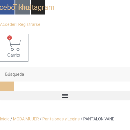
Ir
cebook
Tiktok
Instagram
al
contenido
Acceder | Registrarse
0
Carrito
Inicio
/
MODA MUJER
/
Pantalones y Legins
/ PANTALON VANE