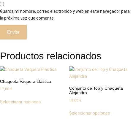
Guarda mi nombre, correo electrónico y web en este navegador para
la próxima vez que comente.
Productos relacionados
Chaqueta Vaquera Elástica
Conjunto de Top y Chaqueta
17,00
€
Alejandra
Este
18,00
€
Seleccionar opciones
producto
Este
tiene
Seleccionar opciones
producto
múltiples
tiene
variantes.
múltiples
Las