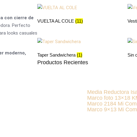
a con cierre de
VUELTA AL COLE
(11)
Vest
edora. Perfecto
ara looks casuales
er moderno,
Taper Sandwichera
(1)
Sin 
Productos Recientes
Media Reductora Is
Marco foto 13×18 
Marco 2184 Mi Com
Marco 9×13 Mi Com