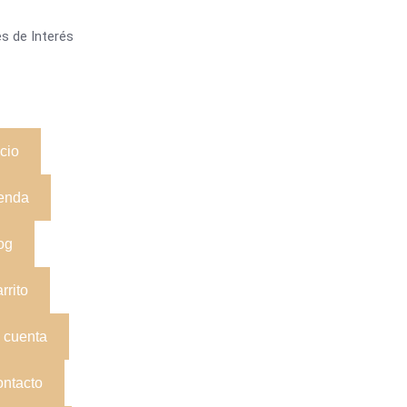
s de Interés
icio
enda
og
rrito
 cuenta
ntacto