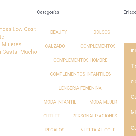
Categorías
Enlace
ndas Low Cost
BEAUTY
BOLSOS
te
 Mujeres:
CALZADO
COMPLEMENTOS
In
in Gastar Mucho
COMPLEMENTOS HOMBRE
Ti
COMPLEMENTOS INFANTILES
bl
LENCERIA FEMENINA
Ca
MODA INFANTIL
MODA MUJER
Mi
OUTLET
PERSONALIZACIONES
Co
REGALOS
VUELTA AL COLE