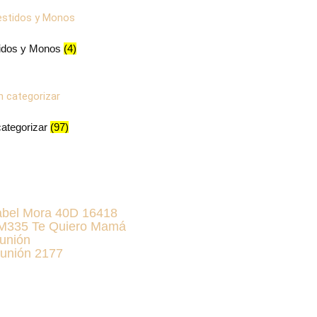
idos y Monos
(4)
categorizar
(97)
abel Mora 40D 16418
KM335 Te Quiero Mamá
unión
unión 2177