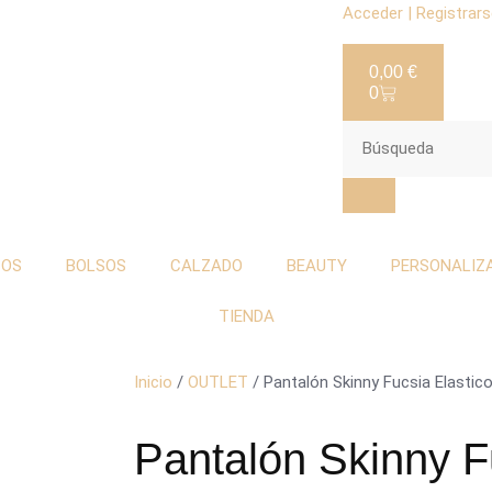
Acceder | Registrar
0,00
€
0
TOS
BOLSOS
CALZADO
BEAUTY
PERSONALIZ
TIENDA
Inicio
/
OUTLET
/ Pantalón Skinny Fucsia Elastic
Pantalón Skinny F