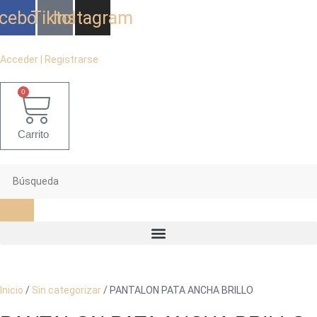
Ir
cebook
Tiktok
Instagram
al
contenido
Acceder | Registrarse
0
Carrito
Inicio
/
Sin categorizar
/ PANTALON PATA ANCHA BRILLO