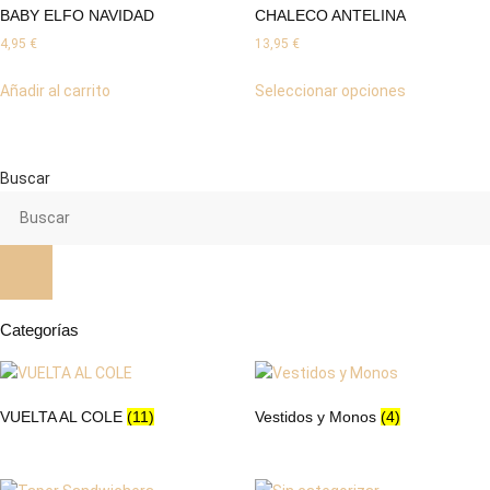
BABY ELFO NAVIDAD
CHALECO ANTELINA
4,95
€
13,95
€
Este
Añadir al carrito
Seleccionar opciones
producto
tiene
múltiples
variantes.
Buscar
Las
opciones
se
pueden
elegir
en
Categorías
la
página
de
VUELTA AL COLE
(11)
Vestidos y Monos
(4)
producto