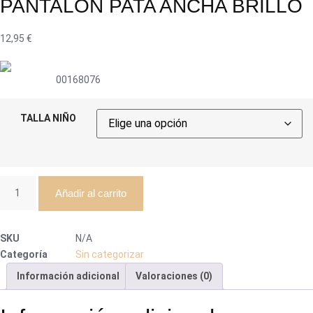
PANTALON PATA ANCHA BRILLO
12,95
€
00168076
TALLA NIÑO
PANTALON
Añadir al carrito
PATA
ANCHA
BRILLO
SKU
N/A
cantidad
Categoría
Sin categorizar
Información adicional
Valoraciones (0)