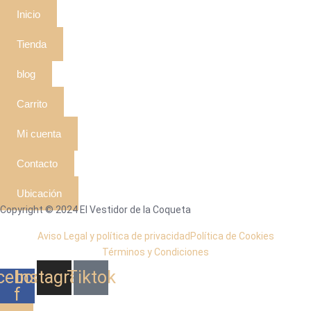
Inicio
Tienda
blog
Carrito
Mi cuenta
Contacto
Ubicación
Copyright © 2024 El Vestidor de la Coqueta
Aviso Legal y política de privacidad
Política de Cookies
Términos y Condiciones
cebook-
Instagram
Tiktok
f