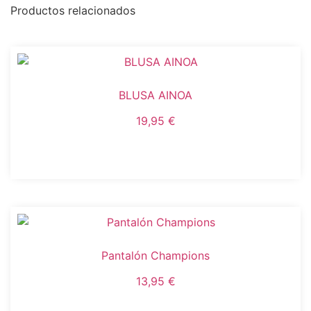
Productos relacionados
BLUSA AINOA
19,95
€
Este
Seleccionar opciones
producto
tiene
múltiples
variantes.
Las
opciones
Pantalón Champions
se
pueden
13,95
€
elegir
Este
en