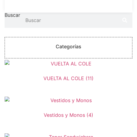
Seleccionar opciones
producto
la
tiene
página
Buscar
múltiples
de
variantes.
producto
Las
opciones
Categorías
se
pueden
elegir
en
la
VUELTA AL COLE
(11)
página
de
producto
Vestidos y Monos
(4)