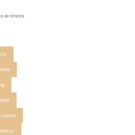
s de Interés
icio
enda
og
rrito
 cuenta
ntacto