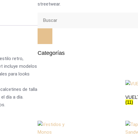
streetwear.
Categorías
stilo retro,
et incluye modelos
ales para looks
alcetines de talla
l día a día.
VUEL
(11)
os.