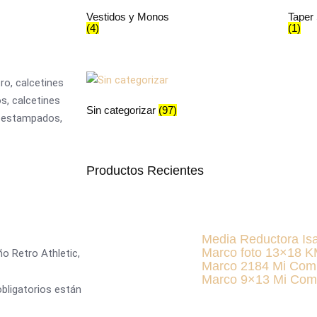
Vestidos y Monos
Taper
(4)
(1)
tro, calcetines
os, calcetines
Sin categorizar
(97)
s estampados,
Productos Recientes
Media Reductora Is
Marco foto 13×18 
ño Retro Athletic,
Marco 2184 Mi Com
Marco 9×13 Mi Com
bligatorios están