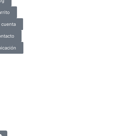
og
rrito
 cuenta
ntacto
icación