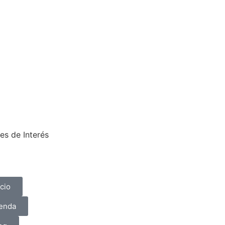
es de Interés
icio
enda