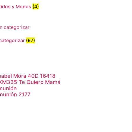
tidos y Monos
(4)
 categorizar
(97)
sabel Mora 40D 16418
 KM335 Te Quiero Mamá
munión
munión 2177