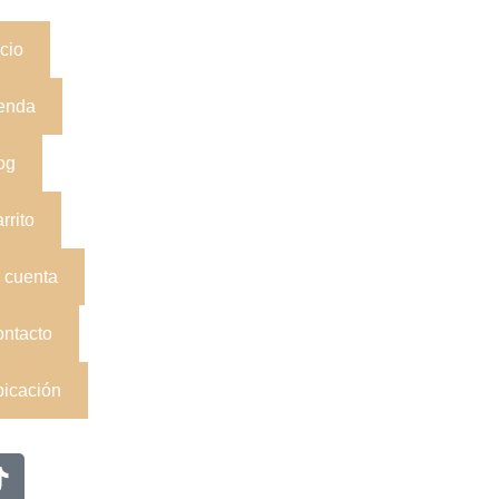
icio
enda
og
rrito
 cuenta
ntacto
icación