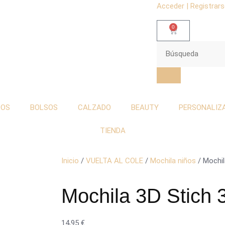
Acceder | Registrar
0
TOS
BOLSOS
CALZADO
BEAUTY
PERSONALIZ
TIENDA
Inicio
/
VUELTA AL COLE
/
Mochila niños
/ Mochil
Mochila 3D Stich
14,95
€