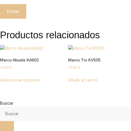
Productos relacionados
Marco Abuela KA602
Marco Tío KV505
10,95
€
10,95
€
Este
Seleccionar opciones
Añadir al carrito
producto
tiene
múltiples
variantes.
Buscar
Las
opciones
se
pueden