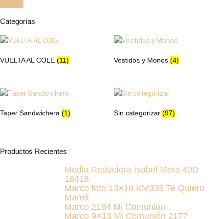
elegir
en
Categorías
la
página
de
VUELTA AL COLE
(11)
Vestidos y Monos
(4)
producto
Taper Sandwichera
(1)
Sin categorizar
(97)
Productos Recientes
Media Reductora Isabel Mora 40D
16418
Marco foto 13×18 KM335 Te Quiero
Mamá
Marco 2184 Mi Comunión
Marco 9×13 Mi Comunión 2177