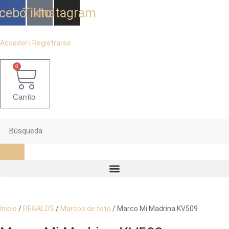
Ir
cebook
Tiktok
Instagram
al
contenido
Acceder | Registrarse
0
Carrito
Inicio
/
REGALOS
/
Marcos de foto
/ Marco Mi Madrina KV509