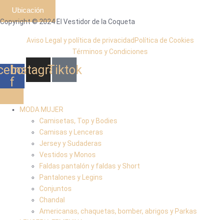
Ubicación
Copyright © 2024 El Vestidor de la Coqueta
Aviso Legal y política de privacidad
Política de Cookies
Términos y Condiciones
cebook-
Instagram
Tiktok
f
MODA MUJER
Camisetas, Top y Bodies
Camisas y Lenceras
Jersey y Sudaderas
Vestidos y Monos
Faldas pantalón y faldas y Short
Pantalones y Legins
Conjuntos
Chandal
Americanas, chaquetas, bomber, abrigos y Parkas