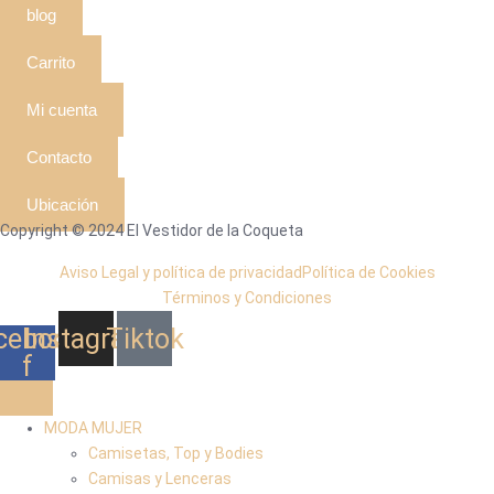
blog
Carrito
Mi cuenta
Contacto
Ubicación
Copyright © 2024 El Vestidor de la Coqueta
Aviso Legal y política de privacidad
Política de Cookies
Términos y Condiciones
cebook-
Instagram
Tiktok
f
MODA MUJER
Camisetas, Top y Bodies
Camisas y Lenceras