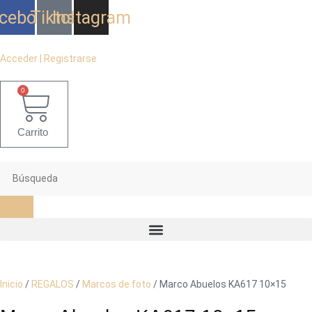
Ir
cebook
Tiktok
Instagram
al
contenido
Acceder | Registrarse
0
Carrito
Inicio
/
REGALOS
/
Marcos de foto
/ Marco Abuelos KA617 10×15