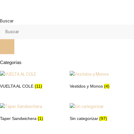
desde
tiene
10,95 €
múltiples
hasta
variantes.
Buscar
11,95 €
Las
opciones
se
pueden
elegir
en
Categorías
la
página
de
VUELTA AL COLE
(11)
Vestidos y Monos
(4)
producto
Taper Sandwichera
(1)
Sin categorizar
(97)