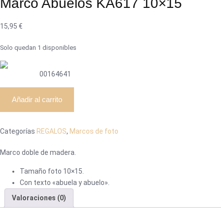
Marco Abuelos KA617 10×15
15,95
€
Solo quedan 1 disponibles
00164641
Marco
Añadir al carrito
Abuelos
KA617
10x15
Categorías
REGALOS
,
Marcos de foto
cantidad
Marco doble de madera.
Tamaño foto 10×15.
Con texto «abuela y abuelo».
Valoraciones (0)