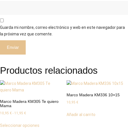
Guarda mi nombre, correo electrónico y web en este navegador para
la próxima vez que comente.
Productos relacionados
Marco Madera KM336 10×15
Marco Madera KM305 Te quiero
10,95
€
Mama
Rango
10,95
€
-
11,95
€
Añadir al carrito
de
Este
Seleccionar opciones
precios:
producto