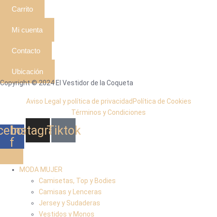
Carrito
Mi cuenta
Contacto
Ubicación
Copyright © 2024 El Vestidor de la Coqueta
Aviso Legal y política de privacidad
Política de Cookies
Términos y Condiciones
cebook-
Instagram
Tiktok
f
MODA MUJER
Camisetas, Top y Bodies
Camisas y Lenceras
Jersey y Sudaderas
Vestidos y Monos