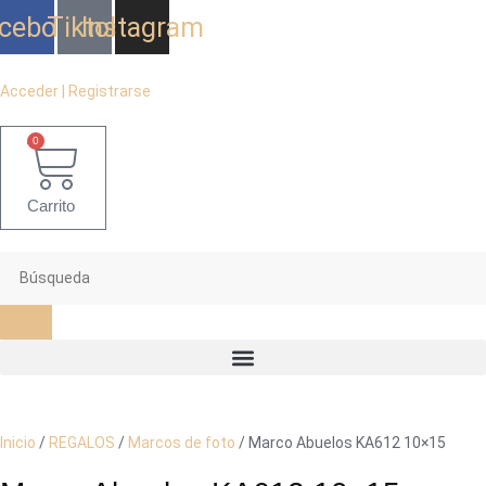
Ir
cebook
Tiktok
Instagram
al
contenido
Acceder | Registrarse
0
Carrito
Inicio
/
REGALOS
/
Marcos de foto
/ Marco Abuelos KA612 10×15