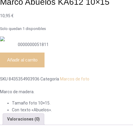
Marco Abuelos KA612 10×15
10,95
€
Solo quedan 1 disponibles
0000000051811
Marco
Añadir al carrito
Abuelos
KA612
10x15
SKU
8435354903936
Categoría
Marcos de foto
cantidad
Marco de madera.
Tamaño foto 10×15.
Con texto «Abuelos».
Valoraciones (0)