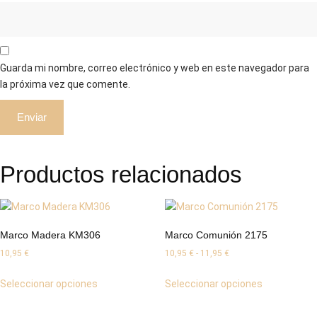
Guarda mi nombre, correo electrónico y web en este navegador para
la próxima vez que comente.
Productos relacionados
Marco Madera KM306
Marco Comunión 2175
Rango
10,95
€
10,95
€
-
11,95
€
de
Este
Este
Seleccionar opciones
Seleccionar opciones
precios:
producto
producto
desde
tiene
tiene