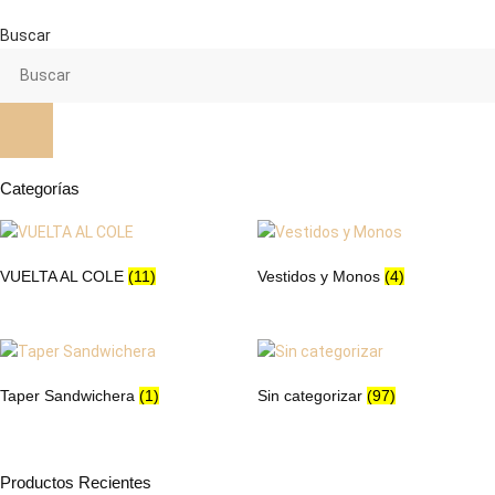
10,95 €
múltiples
múltiples
hasta
variantes.
variantes.
Buscar
11,95 €
Las
Las
opciones
opciones
se
se
pueden
pueden
elegir
elegir
en
en
Categorías
la
la
página
página
de
de
VUELTA AL COLE
(11)
Vestidos y Monos
(4)
producto
producto
Taper Sandwichera
(1)
Sin categorizar
(97)
Productos Recientes