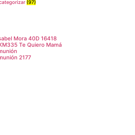
 categorizar
(97)
sabel Mora 40D 16418
 KM335 Te Quiero Mamá
munión
munión 2177