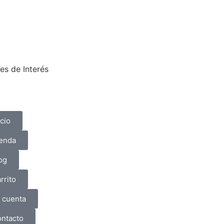
es de Interés
icio
enda
og
rrito
 cuenta
ntacto