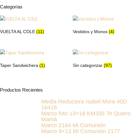
la
en
Categorías
página
la
de
página
producto
de
VUELTA AL COLE
(11)
Vestidos y Monos
(4)
producto
Taper Sandwichera
(1)
Sin categorizar
(97)
Productos Recientes
Media Reductora Isabel Mora 40D
16418
Marco foto 13×18 KM335 Te Quiero
Mamá
Marco 2184 Mi Comunión
Marco 9×13 Mi Comunión 2177