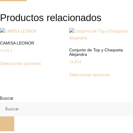
Productos relacionados
CAMISA LEONOR
Conjunto de Top y Chaqueta
16,95
€
Alejandra
Este
18,00
€
Seleccionar opciones
producto
Este
tiene
Seleccionar opciones
producto
múltiples
tiene
variantes.
múltiples
Las
variantes.
Buscar
opciones
Las
se
opciones
pueden
se
elegir
pueden
en
elegir