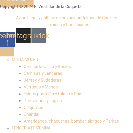
Copyright © 2024 El Vestidor de la Coqueta
Aviso Legal y política de privacidad
Política de Cookies
Términos y Condiciones
cebook-
Instagram
Tiktok
f
MODA MUJER
Camisetas, Top y Bodies
Camisas y Lenceras
Jersey y Sudaderas
Vestidos y Monos
Faldas pantalón y faldas y Short
Pantalones y Legins
Conjuntos
Chandal
Americanas, chaquetas, bomber, abrigos y Parkas
LENCERIA FEMENINA