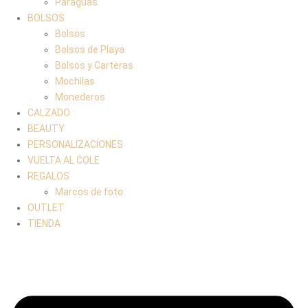
Paraguas
BOLSOS
Bolsos
Bolsos de Playa
Bolsos y Carteras
Mochilas
Monederos
CALZADO
BEAUTY
PERSONALIZACIONES
VUELTA AL COLE
REGALOS
Marcos de foto
OUTLET
TIENDA