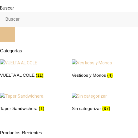
múltiples
múltiples
variantes.
variantes.
Buscar
Las
Las
opciones
opciones
se
se
pueden
pueden
elegir
elegir
en
en
Categorías
la
la
página
página
de
de
VUELTA AL COLE
(11)
Vestidos y Monos
(4)
producto
producto
Taper Sandwichera
(1)
Sin categorizar
(97)
Productos Recientes