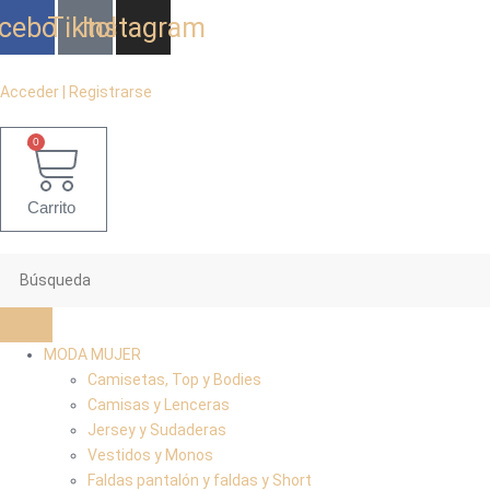
Ir
cebook
Tiktok
Instagram
al
contenido
Acceder | Registrarse
0
Carrito
MODA MUJER
Camisetas, Top y Bodies
Camisas y Lenceras
Jersey y Sudaderas
Vestidos y Monos
Faldas pantalón y faldas y Short