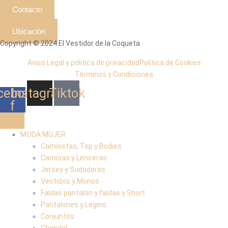
Contacto
Ubicación
Copyright © 2024 El Vestidor de la Coqueta
Aviso Legal y política de privacidad
Política de Cookies
Términos y Condiciones
cebook-
Instagram
Tiktok
f
MODA MUJER
Camisetas, Top y Bodies
Camisas y Lenceras
Jersey y Sudaderas
Vestidos y Monos
Faldas pantalón y faldas y Short
Pantalones y Legins
Conjuntos
Chandal