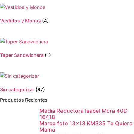
en
la
página
Vestidos y Monos
(4)
de
producto
Taper Sandwichera
(1)
Sin categorizar
(97)
Productos Recientes
Media Reductora Isabel Mora 40D
16418
Marco foto 13×18 KM335 Te Quiero
Mamá