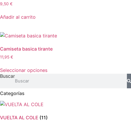
9,50
€
Añadir al carrito
Camiseta basica tirante
11,95
€
Este
Seleccionar opciones
producto
Buscar
tiene
múltiples
Categorías
variantes.
Las
opciones
se
VUELTA AL COLE
(11)
pueden
elegir