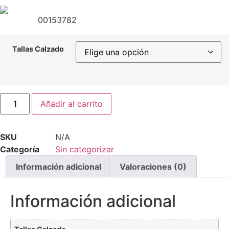
00153782
Tallas Calzado
DEPORTIVO
Añadir al carrito
24061
cantidad
SKU
N/A
Categoría
Sin categorizar
Información adicional
Valoraciones (0)
Información adicional