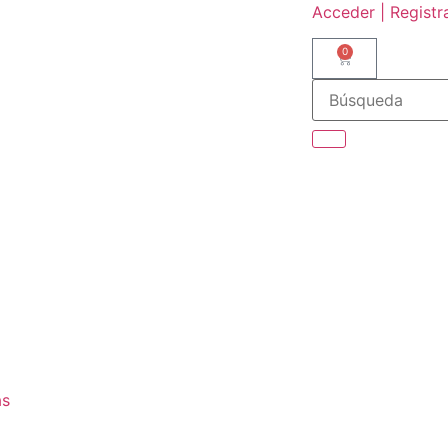
Acceder | Registr
0
as