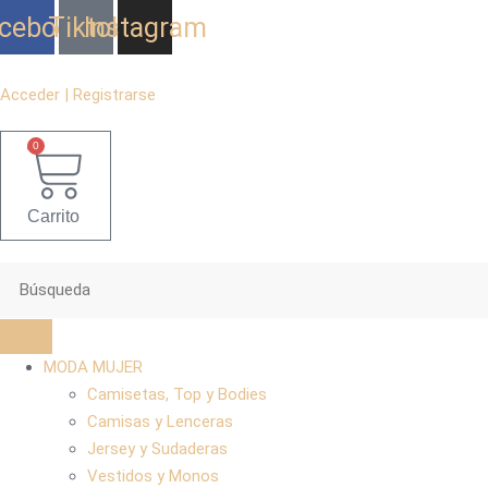
Ir
cebook
Tiktok
Instagram
al
contenido
Acceder | Registrarse
0
Carrito
MODA MUJER
Camisetas, Top y Bodies
Camisas y Lenceras
Jersey y Sudaderas
Vestidos y Monos