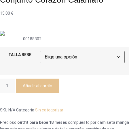
15,00
€
00188302
TALLA BEBE
Añadir al carrito
SKU
N/A
Categoría
Sin categorizar
Precioso
outfit para bebé 18 meses
compuesto por camiseta manga
larga gris con cuello volante y detalle corazón, combinado con