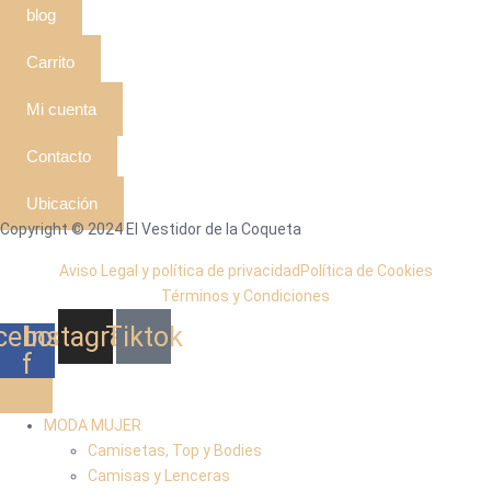
blog
Carrito
Mi cuenta
Contacto
Ubicación
Copyright © 2024 El Vestidor de la Coqueta
Aviso Legal y política de privacidad
Política de Cookies
Términos y Condiciones
cebook-
Instagram
Tiktok
f
MODA MUJER
Camisetas, Top y Bodies
Camisas y Lenceras