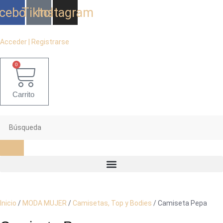
Ir
cebook
Tiktok
Instagram
al
contenido
Acceder | Registrarse
0
Carrito
Inicio
/
MODA MUJER
/
Camisetas, Top y Bodies
/ Camiseta Pepa