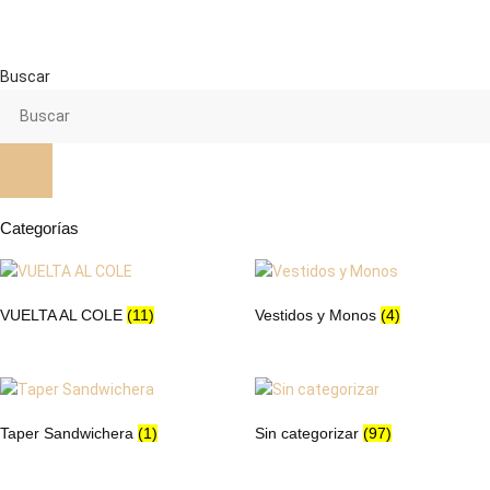
tiene
tiene
múltiples
múltiples
variantes.
variantes.
Buscar
Las
Las
opciones
opciones
se
se
pueden
pueden
elegir
elegir
en
en
Categorías
la
la
página
página
de
de
VUELTA AL COLE
(11)
Vestidos y Monos
(4)
producto
producto
Taper Sandwichera
(1)
Sin categorizar
(97)