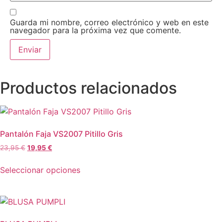
Guarda mi nombre, correo electrónico y web en este
navegador para la próxima vez que comente.
Productos relacionados
Pantalón Faja VS2007 Pitillo Gris
El
El
23,95
€
19,95
€
precio
precio
Este
original
actual
Seleccionar opciones
producto
era:
es:
tiene
23,95 €.
19,95 €.
múltiples
variantes.
Las