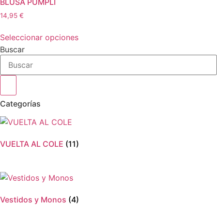
BLUSA PUMPLI
opciones
14,95
€
se
Este
pueden
Seleccionar opciones
producto
elegir
Buscar
tiene
en
múltiples
la
variantes.
página
Las
de
opciones
Categorías
producto
se
pueden
elegir
VUELTA AL COLE
(11)
en
la
página
de
producto
Vestidos y Monos
(4)