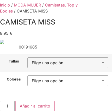
Inicio
/
MODA MUJER
/
Camisetas, Top y
Bodies
/ CAMISETA MISS
CAMISETA MISS
8,95
€
00191685
Tallas
Colores
CAMISETA
Añadir al carrito
MISS
cantidad