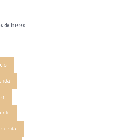
s de Interés
icio
enda
og
rrito
 cuenta