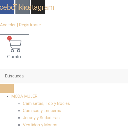
Ir
cebook
Tiktok
Instagram
al
contenido
Acceder | Registrarse
0
Carrito
MODA MUJER
Camisetas, Top y Bodies
Camisas y Lenceras
Jersey y Sudaderas
Vestidos y Monos