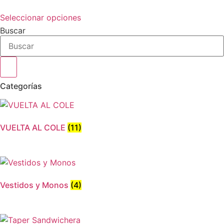
se
Este
pueden
Seleccionar opciones
producto
elegir
Buscar
tiene
en
múltiples
la
variantes.
página
Las
de
opciones
Categorías
producto
se
pueden
elegir
VUELTA AL COLE
(11)
en
la
página
de
producto
Vestidos y Monos
(4)