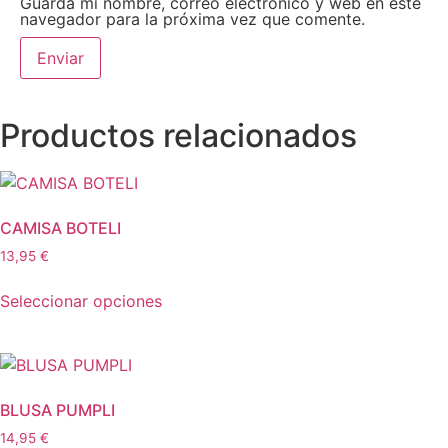
Guarda mi nombre, correo electrónico y web en este
navegador para la próxima vez que comente.
Productos relacionados
CAMISA BOTELI
13,95
€
Este
Seleccionar opciones
producto
tiene
múltiples
variantes.
Las
BLUSA PUMPLI
opciones
14,95
€