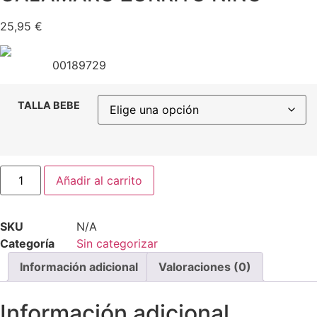
25,95
€
00189729
TALLA BEBE
CALAMARO
Añadir al carrito
ZORRITO
NIÑO
cantidad
SKU
N/A
Categoría
Sin categorizar
Información adicional
Valoraciones (0)
Información adicional