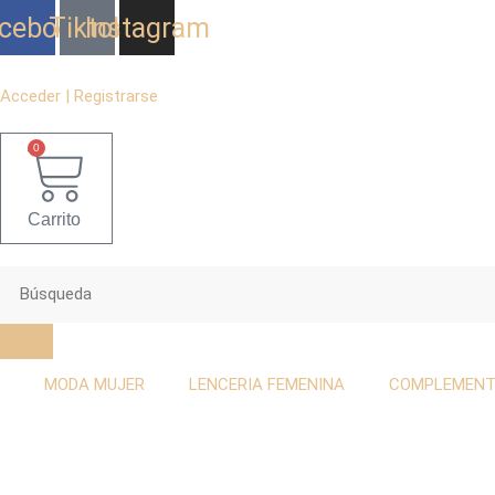
Ir
cebook
Tiktok
Instagram
al
contenido
Acceder | Registrarse
0
Carrito
MODA MUJER
LENCERIA FEMENINA
COMPLEMEN