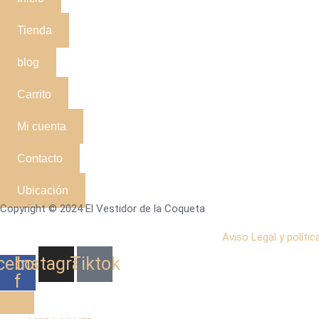
Tienda
blog
Carrito
Mi cuenta
Contacto
Ubicación
Copyright © 2024 El Vestidor de la Coqueta
Aviso Legal y polític
cebook-
Instagram
Tiktok
f