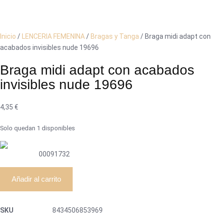
Inicio
/
LENCERIA FEMENINA
/
Bragas y Tanga
/ Braga midi adapt con
acabados invisibles nude 19696
Braga midi adapt con acabados
invisibles nude 19696
4,35
€
Solo quedan 1 disponibles
00091732
Braga
Añadir al carrito
midi
adapt
con
SKU
8434506853969
acabados