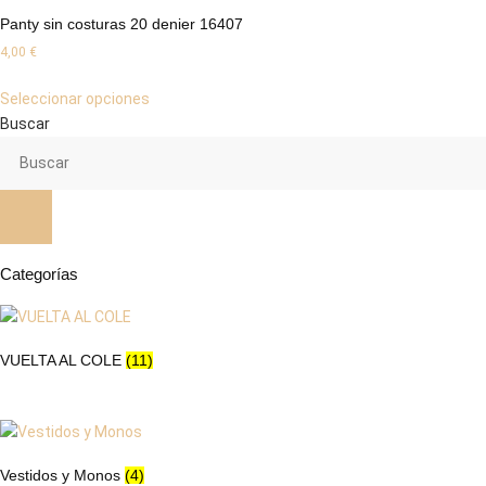
Las
Panty sin costuras 20 denier 16407
opciones
4,00
€
se
Este
pueden
Seleccionar opciones
producto
elegir
Buscar
tiene
en
múltiples
la
variantes.
página
Las
de
opciones
producto
se
Categorías
pueden
elegir
en
la
VUELTA AL COLE
(11)
página
de
producto
Vestidos y Monos
(4)