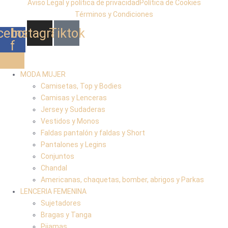
Aviso Legal y política de privacidad
Política de Cookies
Términos y Condiciones
cebook-
Instagram
Tiktok
f
MODA MUJER
Camisetas, Top y Bodies
Camisas y Lenceras
Jersey y Sudaderas
Vestidos y Monos
Faldas pantalón y faldas y Short
Pantalones y Legins
Conjuntos
Chandal
Americanas, chaquetas, bomber, abrigos y Parkas
LENCERIA FEMENINA
Sujetadores
Bragas y Tanga
Pijamas