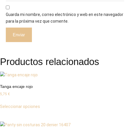
Guarda mi nombre, correo electrónico y web en este navegador
para la próxima vez que comente.
Productos relacionados
Tanga encaje rojo
5,75
€
Este
Seleccionar opciones
producto
tiene
múltiples
variantes.