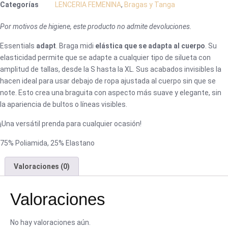
Categorías
LENCERIA FEMENINA
,
Bragas y Tanga
invisibles
nude
Por motivos de higiene, este producto no admite devoluciones.
19696
Essentials
adapt
. Braga midi
elástica que se adapta al cuerpo
. Su
cantidad
elasticidad permite que se adapte a cualquier tipo de silueta con
amplitud de tallas, desde la S hasta la XL. Sus acabados invisibles la
hacen ideal para usar debajo de ropa ajustada al cuerpo sin que se
note. Esto crea una braguita con aspecto más suave y elegante, sin
la apariencia de bultos o líneas visibles.
¡Una versátil prenda para cualquier ocasión!
75% Poliamida, 25% Elastano
Valoraciones (0)
Valoraciones
No hay valoraciones aún.