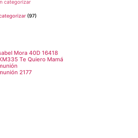
 categorizar
(97)
sabel Mora 40D 16418
 KM335 Te Quiero Mamá
munión
munión 2177